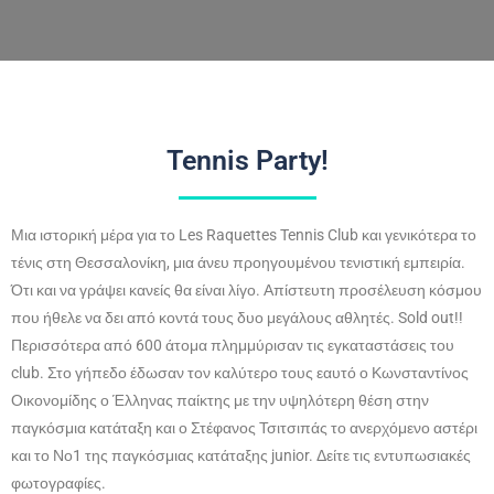
Tennis Party!
Μια ιστορική μέρα για το Les Raquettes Tennis Club και γενικότερα το
τένις στη Θεσσαλονίκη, μια άνευ προηγουμένου τενιστική εμπειρία.
Ότι και να γράψει κανείς θα είναι λίγο. Απίστευτη προσέλευση κόσμου
που ήθελε να δει από κοντά τους δυο μεγάλους αθλητές. Sold out!!
Περισσότερα από 600 άτομα πλημμύρισαν τις εγκαταστάσεις του
club. Στο γήπεδο έδωσαν τον καλύτερο τους εαυτό ο Κωνσταντίνος
Οικονομίδης ο Έλληνας παίκτης με την υψηλότερη θέση στην
παγκόσμια κατάταξη και ο Στέφανος Τσιτσιπάς το ανερχόμενο αστέρι
και το Νο1 της παγκόσμιας κατάταξης junior. Δείτε τις εντυπωσιακές
φωτογραφίες.