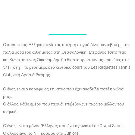
Ο κορυφαίος Έλληνας τενίστας αυτή τη στιγμή δίνει ραντεβού με την
παλιά δόξα του αθλήματος στη Θεσσαλονίκη. Στέφανος Τσιτσιπάς
και Κωνσταντίνος Οικονομίδης θα διασταυρώσουν τις… ρακέτες στις
5/11 στη 1 το μεσημέρι, στο κεντρικό court του Les Raquettes Tennis
Club, στη Δροσιά Θέρμης.
Ο ένας είναι ο κορυφαίος τενίστας που έχει αναδείξει ποτέ η χώρα
μας…
Ο άλλος, κάθε ημέρα που περνά, επιβεβαιώνει πως το μέλλον του
ανήκει!
Ο ένας είναι ο μόνος Έλληνας που έχει αγωνιστεί σε Grand Slam…
Ο άλλος είναι το Ν.1 κόσμου στα Juniors!