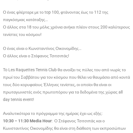
Ο ένας φλέρταρε με το top 100, φτάνοντας έως το 112 της
παγκόσμιας κατάταξης…
Ο άλλος στα 18 του μόλις χρόνια ανήκει πλέον στους 200 καλύτερους
τενίστες του κόσμου!
Ο ένας είναι ο Κωνσταντίνος Οικονομίδης…
Ο άλλος είναι ο Στέφανος Τσιτσιπάς!
To Les Raquettes Tennis Club θα ανοίξει τις πύλες του από νωρίς το
πρωί του Σαββάτου για τον κόσμου που θέλει να θαυμάσει από κοντά
τους δύο κορυφαίους Έλληνες τενίστες, οι οποίοι θα είναι οι
πρωταγωνιστές ενός πρωτοπόρου για τα δεδομένα της χώρας all
day tennis event!
Αναλυτικότερα το πρόγραμμα της ημέρας έχει ως εξής:
10:30 – 11:30 Media Hour
: Ο Στέφανος Τσιτσιπάς και ο
Κωνσταντίνος Οικονομίδης θα είναι στη διάθεση των εκπροσώπων