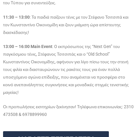
του Τύπου για συνεντεύξεις.
11:30 – 13:00
: Τα παιδιά παίζουν τένις με τον Στέφανο Τσιτσιπά και
τον Κωνσταντίνο Οικονομίδη και ζουν μιάμιση ώρα απίστευτης
διασκέδασης!
13:00 – 16:00 Main Event
: O εκπρόσωπος της “Next Gen” του
παγκόσμιου τένις, Στέφανος Τσιτσιπάς και ο “Old School”
Κωνσταντίνος Οικονομίδης, αφήνουν για λίγο πίσω τους την στενή
τους φιλία και διασταυρώνουν τις ρακέτες τους για έναν πολλά
υποσχόμενο αγώνα επίδειξης, που αναμένεται να προσφέρει στο
κοινό ανεπανάληπτες συγκινήσεις και μοναδικές στιγμές τενιστικής
μαγείας!
Οι προπωλήσεις εισιτηρίων ξεκίνησαν! Τηλέφωνα επικοινωνίας: 2310
473508 & 6978899960