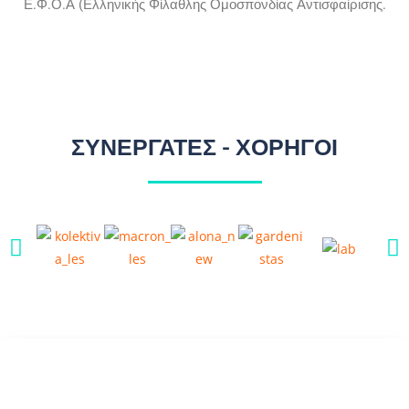
Ε.Φ.Ο.Α (Ελληνικής Φίλαθλης Ομοσπονδίας Αντισφαίρισης.
ΣΥΝΕΡΓΑΤΕΣ - ΧΟΡΗΓΟΙ