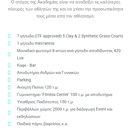
Ο στόχος της Ακαδημίας είναι να αναδείξει τις καλύτερες
πλευρές των αθλητών της και να χτίσει την προσωπικότητα
τους μέσα από τον αθλητισμό.
7 γήπεδα (ITF approved) 5 Clay & 2 Synthetic Grass Courts
1 γήπεδο mini tennis
Μοναδικό φωτισμό 8 ιστών ανά γήπεδο αποδίδοντας 420
Lux
Καφέ ‐ Bar
Αποδυτήρια Ανδρών και Γυναικών
Parking
Ανοιχτή Πισίνα 120 τ.μ.
Γυμναστήριο ‘Fitness Center’ 100 τ.μ. με αποδυτήρια
Υπαίθριος Παιδότοπος 150 τ.μ.
Περιβάλλων χώρος 2000 τ.μ. για διεξαγωγή Event και
εκδηλώσεων
Παιδικά πάρτι, βαφτίσεις κ.α.