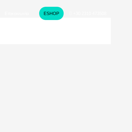
Επικοινωνία
ESHOP
+30 2310 473508