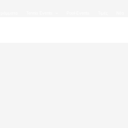
γράμματα
Tennis Events
Pool-Events
Τιμές
Νέα