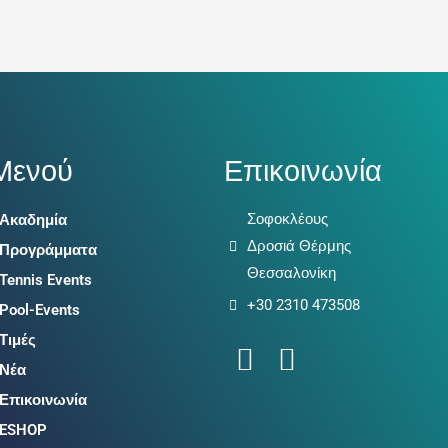
Μενού
Επικοινωνία
Σοφοκλέους
Ακαδημία
Δροσιά Θέρμης
Προγράμματα
Θεσσαλονίκη
Tennis Events
+30 2310 473508
Pool-Events
Τιμές
F
I
Νέα
a
n
Επικοινωνία
c
s
ESHOP
e
t